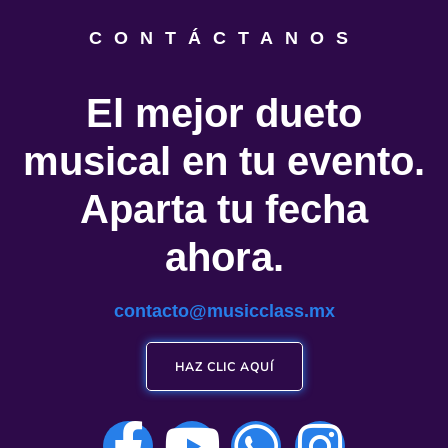
CONTÁCTANOS
El mejor dueto
musical en tu evento.
Aparta tu fecha
ahora.
contacto@musicclass.mx
HAZ CLIC AQUÍ
F
Y
W
I